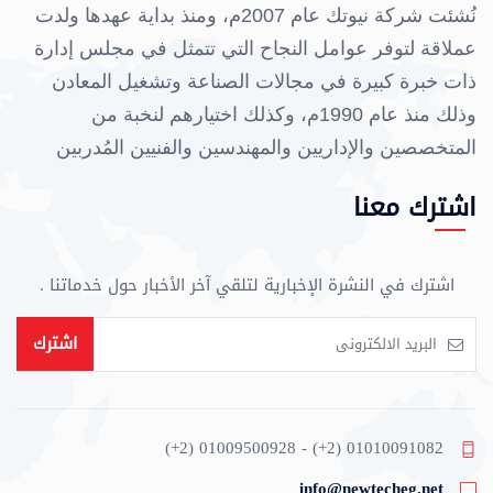
نُشئت شركة نيوتك عام 2007م، ومنذ بداية عهدها ولدت
عملاقة لتوفر عوامل النجاح التي تتمثل في مجلس إدارة
ذات خبرة كبيرة في مجالات الصناعة وتشغيل المعادن
وذلك منذ عام 1990م، وكذلك اختيارهم لنخبة من
المتخصصين والإداريين والمهندسين والفنيين المُدربين
علي أعلي مستوي، وهذا ما ساعد في تقدم الشركة في
اشترك معنا
كافة مجالات الصناعة.
وتُعتبر الشركة من أكبر الشركات الموردة للشركات
اشترك في النشرة الإخبارية لتلقي آخر الأخبار حول خدماتنا .
الأخري في مجالات تشغيل وتشكيل جميع أنواع المعادن
وتصنيع أجزاء من التكيفات والسيارات وصناعة الإسطمبات
اشترك
وتنفيذ جميع أنواع قطع غيار خطوط الإنتاج لكبري
الشركات العالمية والمحلية طبقاً للرسومات الهندسية
والمواصفات القياسية للمنتج، وحرصاً منا علي التواصل مع
(+2) 01009500928 - (+2) 01010091082
عملائنا وتلبية احتياجاتهم وتوقعاتهم فقد حصلت الشركة
info@newtecheg.net