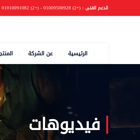
(+2) 01009500928 - (+2) 01010091082
الدعم الفنى :
الرئيسية
عن الشركة
المنتج
فيديوهات