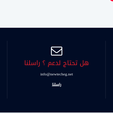
هل تحتاج لدعم ؟ راسلنا
info@newtecheg.net
راسلنا