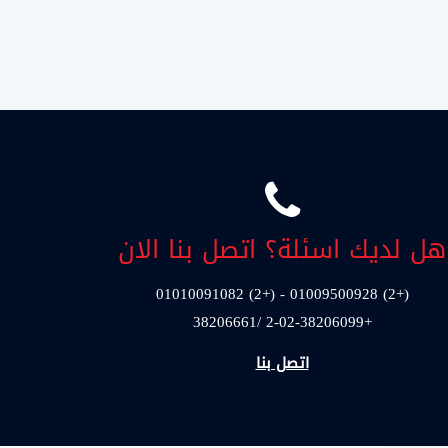
هل لديك اسئلة؟ اتصل بنا الان
(+2) 01009500928 - (+2) 01010091082
+2-02-38206099 /38206661
اتصل بنا