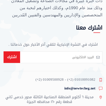
ذات خبرة كبيرة في مجالات الصناعة وتشغيل المعادن
وذلك منذ عام 1990م، وكذلك اختيارهم لنخبة من
المتخصصين والإداريين والمهندسين والفنيين المُدربين
علي أعلي مستوي، وهذا ما ساعد في تقدم الشركة في
اشترك معنا
كافة مجالات الصناعة.
وتُعتبر الشركة من أكبر الشركات الموردة للشركات
اشترك في النشرة الإخبارية لتلقي آخر الأخبار حول خدماتنا .
الأخري في مجالات تشغيل وتشكيل جميع أنواع المعادن
وتصنيع أجزاء من التكيفات والسيارات وصناعة الإسطمبات
اشترك
وتنفيذ جميع أنواع قطع غيار خطوط الإنتاج لكبري
الشركات العالمية والمحلية طبقاً للرسومات الهندسية
والمواصفات القياسية للمنتج، وحرصاً منا علي التواصل مع
(+2) 01009500928 - (+2) 01010091082
عملائنا وتلبية احتياجاتهم وتوقعاتهم فقد حصلت الشركة
info@newtecheg.net
علي ثلاث شهادات أيزو طبقاً لمتطلبات المواصفات
مدينة ٦ أكتوبر المنطقة الصناعية الثالثة محور خدمى ثاني
العالمية:
قطعة رقم ١٦٠ محافظه الجيزة